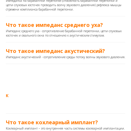
импеданса на барабанной перепонке (способность барабанной перепонки и
цепи слуховых косточек проводить волну звукового давления) рефлекса мышцы
стремени комплианса барабанной перепонки.
Что такое импеданс среднего уха?
Импеданс среднего уха - сопротивление барабанной перепонки, цепи слуховых
косточек и овального окна по отношению к акустическим стимулам.
Что такое импеданс акустический?
Импеданс акустический - сопротивление среды потоку волны звукового давления.
К
Что такое кохлеарный имплант?
Кохлеарный имплант – это внутренняя часть системы кохлеарной имплантации.