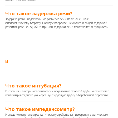
Что такое задержка речи?
Задержка речи - недостаточное развитие речи по отношению к
физиологическому возрасту. Наряду с повреждением мозга и общей задержкой
развития ребенка, одной из причин задержки речи может являться тугоухость.
И
Что такое интубация?
Интубация - в оториногарингологии открывание слуховой трубы через катетер,
вентиляция среднего уха через шунтирующую трубку в барабанной перепонке.
Что такое импедансометр?
Импедансометр - электроакустическое устройство для измерения акустического