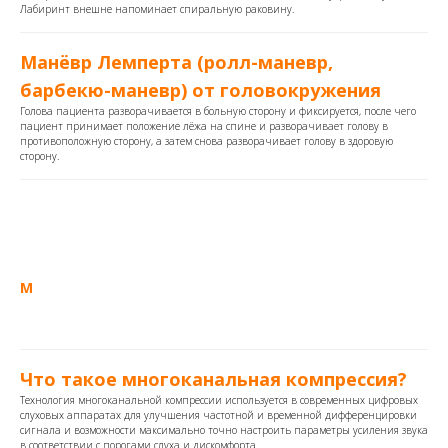
Лабиринт внешне напоминает спиральную раковину.
Манёвр Лемперта (ролл-маневр,
барбекю-маневр) от головокружения
Голова пациента разворачивается в больную сторону и фиксируется, после чего
пациент принимает положение лёжа на спине и разворачивает голову в
противоположную сторону, а затем снова разворачивает голову в здоровую
сторону.
М
Что такое многоканальная компрессия?
Технология многоканальной компрессии используется в современных цифровых
слуховых аппаратах для улучшения частотной и временной дифференцировки
сигнала и возможности максимально точно настроить параметры усиления звука
в соответствии с порогами слуха и дискомфорта.