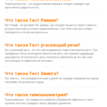
Тимпанопластика - это хирургическая операция, которую проводят при
хронических средних отитах.
Что такое Тест Римме?
Тест Римме - это речевой тест выбора, при котором пациента просят отметить
услышанное слово из списка представленных. При этом гласные в словах
повторяются, а согласные различны.
Что такое Тест угасающей речи?
Тест угасающей речи - это тест для определения порога восприятия речи. При
проведении теста используется монотонная речь, как правило содержащая
рассуждения. Интенсивность речи постепенно убавляется до тех пор, пока
испытуемый не перестанет ее понимать.
Что такое Тест Эвинга?
Тест Эвинга - это исследование слуха у детей на примере повседневных звуков,
например, постукивание посуды.
Что такое тимпанометрия?
Тимпанометрия - это измерение способности барабаной перепонки и цепи
слуховых косточек проводить волну звукового давления.