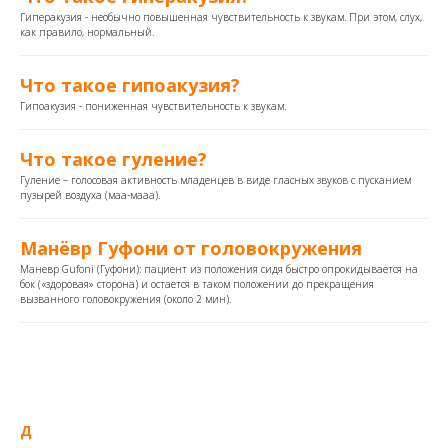
Гиперакузия - необычно повышенная чувствительность к звукам. При этом, слух,
как правило, нормальный.
Что такое гипоакузия?
Гипоакузия - пониженная чувствительность к звукам.
Что такое гуление?
Гуление – голосовая активность младенцев в виде гласных звуков с пусканием
пузырей воздуха (маа-мааа).
Манёвр Гуфони от головокружения
Маневр Gufoni (Гуфони): пациент из положения сидя быстро опрокидывается на
бок («здоровая» сторона) и остается в таком положении до прекращения
вызванного головокружения (около 2 мин).
Д