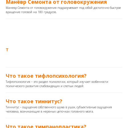
Манёвр Семонта от головокружения
Маневр Семонта от головокружения подразумевает под собой достаточно быстрое
вращение головой на 180 градусов.
Т
Что такое тифлопсихология?
Тифлопсихология – это раздел психологии, который изучает особенности
психического развития слабовидящих и слепых людей.
Что такое тиннитус?
Тиннитус – ощущение собственного шума в ушах, субъективные ощущения
человека, возникающие в нервных цепочках головного мозга​.
Что такое тимпанопластика?