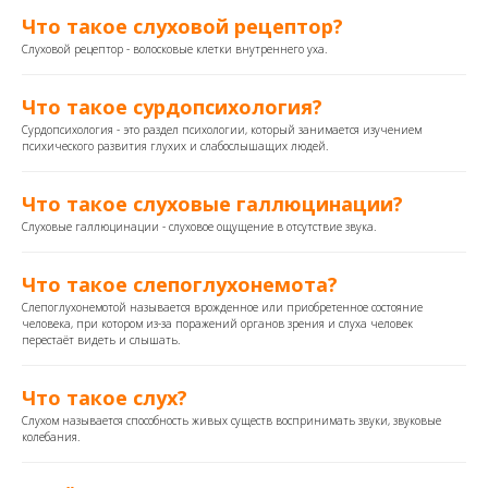
Что такое слуховой рецептор?
Слуховой рецептор - волосковые клетки внутреннего уха.
Что такое сурдопсихология?
Сурдопсихология - это раздел психологии, который занимается изучением
психического развития глухих и слабослышащих людей.
Что такое слуховые галлюцинации?
Слуховые галлюцинации - слуховое ощущение в отсутствие звука.
Что такое слепоглухонемота?
Слепоглухонемотой называется врожденное или приобретенное состояние
человека, при котором из-за поражений органов зрения и слуха человек
перестаёт видеть и слышать.
Что такое слух?
Слухом называется способность живых существ воспринимать звуки, звуковые
колебания.