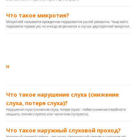
Что такое микротия?
Микротией называется врожденное недоразвитие ушной раковины. Чаще всего
поражается правое ухо, но иногда встречаются и случаи двусторонней микротии.
Н
Что такое нарушение слуха (снижение
слуха, потеря слуха)?
Нарушение слуха (снижение слуха, потеря слуха) - любое снижение способности
слышать, полное (глухота) или частичное (тугоухость).
Что такое наружный слуховой проход?
Наружный слуховой проход – это канал, соединяющий среднее и наружное ухо.