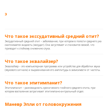
Э
Что такое экссудативный средний отит?
Экссудативный средний отит – заболевание, при котором в полости среднего уха
скапливается жидкость (экссудат). Она загустевает и становится вязкой, что
приводит к стойкому снижению слуха.
Что такое эквалайзер?
Эквалайзер – это компьютерная программа или устройство для обработки звука
(звукового сигнала) и выравнивания его амплитуды в зависимости от частоты.
Что такое эпитимпанит?
Эпитимпанит – разновидность хронического гнойного среднего отита, при
котором воспаление затрагивает эпитимпано-антральный отдел.
Маневр Эпли от головокружения