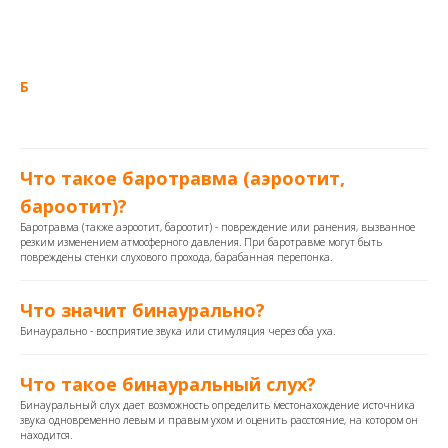
Б
Что такое баротравма (аэроотит,
бароотит)?
Баротравма (также аэроотит, бароотит) - повреждение или ранения, вызванное
резким изменением атмосферного давления. При баротравме могут быть
повреждены стенки слухового прохода, барабанная перепонка.
Что значит бинаурально?
Бинаурально - восприятие звука или стимуляция через оба уха.
Что такое бинауральный слух?
Бинауральный слух дает возможность определить местонахождение источника
звука одновременно левым и правым ухом и оценить расстояние, на котором он
находится.