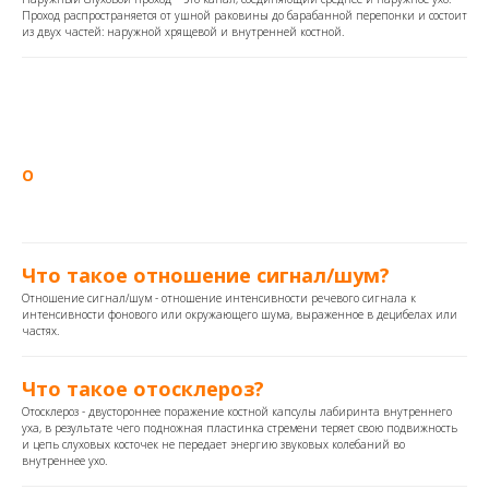
Проход распространяется от ушной раковины до барабанной перепонки и состоит
из двух частей: наружной хрящевой и внутренней костной.
О
Что такое отношение сигнал/шум?
Отношение сигнал/шум - отношение интенсивности речевого сигнала к
интенсивности фонового или окружающего шума, выраженное в децибелах или
частях.
Что такое отосклероз?
Отосклероз - двустороннее поражение костной капсулы лабиринта внутреннего
уха, в результате чего подножная пластинка стремени теряет свою подвижность
и цепь слуховых косточек не передает энергию звуковых колебаний во
внутреннее ухо.