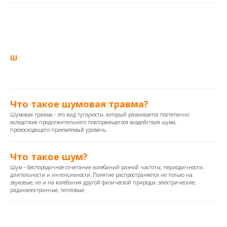
Ш
Что такое шумовая травма?
Шумовая травма - это вид тугоухости, который развивается постепенно
вследствие продолжительного повторяющегося воздействия шума,
превосходящего приемлемый уровень.
Что такое шум?
Шум – беспорядочное сочетание колебаний разной частоты, периодичности,
длительности​ и интенсивности. Понятие распространяется не только на
звуковые, но и на колебания другой физической природы: электрические,
радиоэлектронные, тепловые.