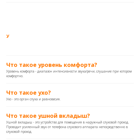
У
Что такое уровень комфорта?
Уровень комфорта - диапазон интенсивности звука/речи, слушание при котором
комфортно.
Что такое ухо?
Ухо - это орган слуха и равновесия.
Что такое ушной вкладыш?
Ушной вкладыш - это устройство для помещения в наружный слуховой проход.
Проводит усиленный звук от телефона слухового аппарата непосредственно в
слуховой проход.