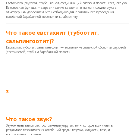
Евстахиева (слуховая) труба - канал, соединяющий глотку и полость среднего уха.
Ее основная функция – выравнивание давления в полости среднего уха с
атмосферным давлением, что необходимо для правильного проведения
колебаний барабанной перепонки к лабиринту.
Что такое евстахиит (тубоотит,
сальпингоотит)?
Евстахиит, тубоотит, сальпингоотит — воспаление слизистой оболочки слуховой
(евстахиевой) трубы и барабанной полости.
З
Что такое звук?
Звуком называется распространение упругих волн, которое возникает в
результате механических колебаний среды: воздуха, жидкости, газа, и
воспринимается слухом.