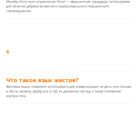
Манёвр Эпли (или упражнения Эпли) — медицинская процедура, используемая
для лечения доброкачественного пароксизмального позиционного
головокружения.
Я
Что такое язык жестов?
Жестовые языки позволяют использовать для коммуникации не речь или письмо,
а жесты, мимику, форму рта и губ, их движения, взгляд, а также положение
корпуса тела.