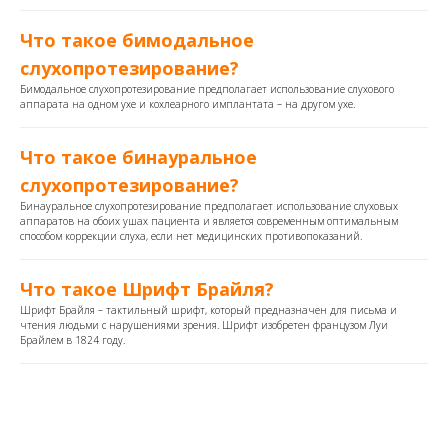
Что такое бимодальное
слухопротезирование?
Бимодальное слухопротезирование предполагает использование слухового
аппарата на одном ухе и кохлеарного имплантата – на другом ухе.
Что такое бинауральное
слухопротезирование?
Бинауральное слухопротезирование предполагает использование слуховых
аппаратов на обоих ушах пациента и является современным оптимальным
способом коррекции слуха, если нет медицинских противопоказаний.
Что такое Шрифт Брайля?
Шрифт Брайля – тактильный шрифт, который предназначен для письма и
чтения людьми с нарушениями зрения. Шрифт изобретен французом Луи
Брайлем в 1824 году.