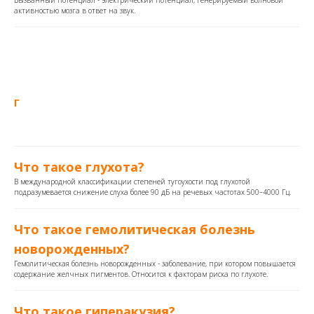
Вызванный потенциал - электрический потенциал, генерируемый волновой
активностью мозга в ответ на звук.
Г
Что такое глухота?
В международной классификации степеней тугоухости под глухотой
подразумевается снижение слуха более 90 дБ на речевых частотах 500–4000 Гц.
Что такое гемолитическая болезнь
новорожденных?
Гемолитическая болезнь новорожденных - заболевание, при котором повышается
содержание желчных пигментов. Относится к факторам риска по глухоте.
Что такое гиперакузия?