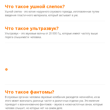
Что такое ушной слепок?
Ушной слепок - это копия наружного слухового прохода, изготовленная путем
введения пластичного материала, который застывает в ухе.
Что такое ультразвук?
Ультразвук – это звуковые волны от 20 000 Гц., которые имеют частоту выше
порога слышимости человека.
Ф
Что такое фантомы?
В слуховых органах человека звуковые колебания расходятся нелинейно, из-за
этого может возникать разница частот в различных отделах уха. Это явление
приводит к возникновению фантомов – звуков в низкочастотных зонах, которые
человек слышит, но которых нет на самом деле.