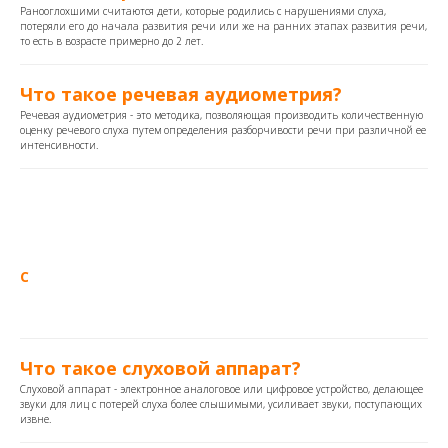
Ранооглохшими считаются дети, которые родились с нарушениями слуха,
потеряли его до начала развития речи или же на ранних этапах развития речи,
то есть в возрасте примерно до 2 лет.
Что такое речевая аудиометрия?
Речевая аудиометрия - это методика, позволяющая производить количественную
оценку речевого слуха путем определения разборчивости речи при различной ее
интенсивности.
С
Что такое слуховой аппарат?
Слуховой аппарат - электронное аналоговое или цифровое устройство, делающее
звуки для лиц с потерей слуха более слышимыми, усиливает звуки, поступающих
извне.