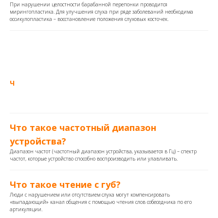
При нарушении целостности барабанной перепонки проводится
мирингопластика. Для улучшения слуха при ряде заболеваний необходима
оссикулопластика – восстановление положения слуховых косточек.
Ч
Что такое частотный диапазон
устройства?
Диапазон частот (частотный диапазон устройства, указывается в Гц​​) – спектр
частот, которые устройство способно воспроизводить или улавливать.
Что такое чтение с губ?
Люди с нарушением или отсутствием слуха могут компенсировать
«выпадающий» канал общения с помощью чтения слов собеседника по его
артикуляции.