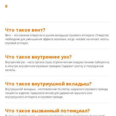
В
Что такое вент?
Вент – это сквозное отверстие в ушном вкладыше слухового аппарата. Отверстие
необходимо для уменьшения эффекта окклюзии, когда человек начинает носить
слуховой аппарат.
Что такое внутреннее ухо?
Внутреннее ухо - часть органа слуха, ограниченная снаружи окнами лабиринта,
в изнутри внутренним слуховым проходом. Содержит улитку и полукружные
каналы.
Что такое внутриушной вкладыш?
Внутриушной вкладыш - изготовленное по слепку наружного слухового прохода
пациента изделие, предназначенное для удержания заушного или
внутриушного аппарата в слуховом проходе.
Что такое вызванный потенциал?