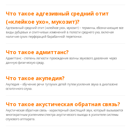
Что такое адгезивный средний отит
(«клейкое ухо», мукозит)?
Адгезивный средний отит («клейкое ухо», мукозит) – термины, обозначающие все
виды рубцовых и слипчивых изменений в полости среднего уха, включая
наличие сухих перфораций барабанной перепонки.
Что такое адмиттанс?
Адмиттанс - степень легкости прохождения волны звукового давления через
данную физическую среду.
Что такое акупедия?
Акупедия – обучение речи тугоухих детей путем усиления звука в диапазоне
остаточного слуха.
Что такое акустическая обратная связь?
Акустическая обратная связь - характерный свистящий звук, который вызывается
многократным усилением спектра акустического выхода в усилителе системы
слухового аппарата.