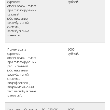
сурдолога-
рублей.
оториноларинголога
при головокружении
базовый
(обследование
вестибулярной
системы,
вестибулярные
маневры).
Прием врача
6000
сурдолога-
рублей.
оториноларинголога
при головокружении
расширенный
(обследование
вестибулярной
системы,
видеофрензель,
видеоимпульсный
тест, вестибулярные
маневры).
Комплексный прием
B01.023.001
6000