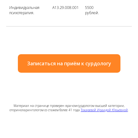
Индивидуальная
A13.29.008.001
5500
психотерапия.
рублей.
Записаться на приём к сурдологу
Материал на странице проверен врачом-сурдологом высшей категории,
оториноларингологом со стажем более 41 года
Токаревой Ираидой Юрьевной
.