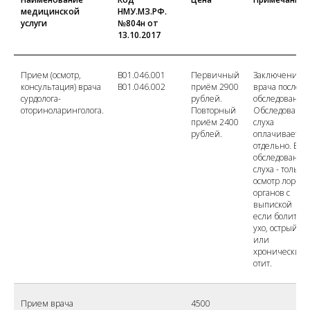
медицинской
НМУ.МЗ.РФ.
услуги
№804н от
13.10.2017
Прием (осмотр,
B01.046.001
Первичный
Заключение
консультация) врача
B01.046.002
приём 2900
врача после
сурдолога-
рублей.
обследования.
оториноларинголога.
Повторный
Обследовани
приём 2400
слуха
рублей.
оплачивается
отдельно. Без
обследования
слуха - только
осмотр лор-
органов с
выпиской
если болит
ухо, острый
или
хронический
отит.
Прием врача
4500