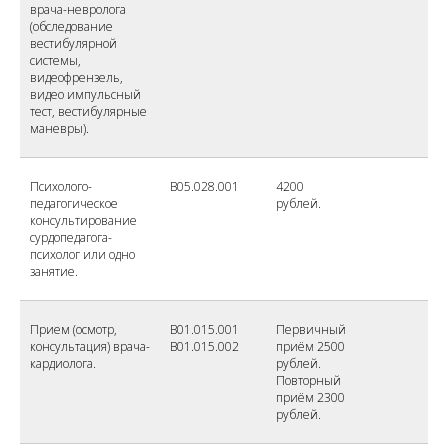
врача-невролога
(обследование
вестибулярной
системы,
видеофрензель,
видео импульсный
тест, вестибулярные
маневры).
Психолого-
В05.028.001
4200
педагогическое
рублей.
консультирование
сурдопедагога-
психолог или одно
занятие.
Прием (осмотр,
B01.015.001
Первичный
консультация) врача-
B01.015.002
приём 2500
кардиолога.
рублей.
Повторный
приём 2300
рублей.