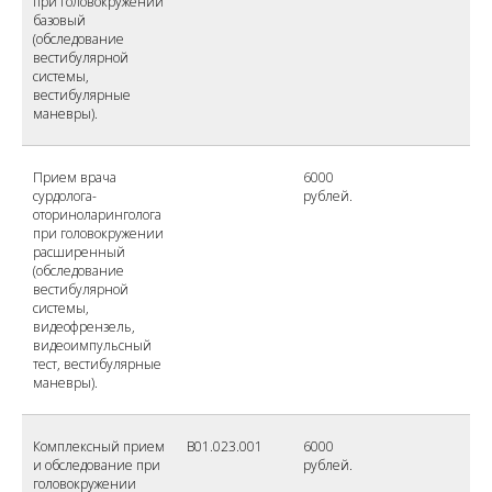
при головокружении
базовый
(обследование
вестибулярной
системы,
вестибулярные
маневры).
Прием врача
6000
сурдолога-
рублей.
оториноларинголога
при головокружении
расширенный
(обследование
вестибулярной
системы,
видеофрензель,
видеоимпульсный
тест, вестибулярные
маневры).
Комплексный прием
B01.023.001
6000
и обследование при
рублей.
головокружении