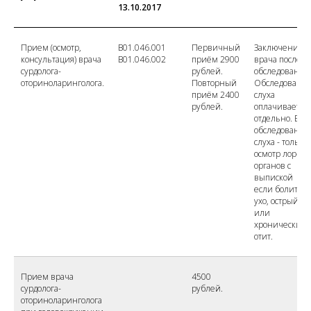
13.10.2017
Прием (осмотр,
B01.046.001
Первичный
Заключение
консультация) врача
B01.046.002
приём 2900
врача после
сурдолога-
рублей.
обследования.
оториноларинголога.
Повторный
Обследовани
приём 2400
слуха
рублей.
оплачивается
отдельно. Без
обследования
слуха - только
осмотр лор-
органов с
выпиской
если болит
ухо, острый
или
хронический
отит.
Прием врача
4500
сурдолога-
рублей.
оториноларинголога