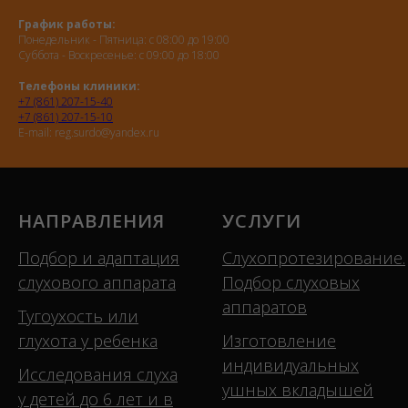
График работы:
Понедельник - Пятница: с 08:00 до 19:00
Суббота - Воскресенье: с 09:00 до 18:00
Телефоны клиники:
+7 (861) 207-15-40
+7 (861) 207-15-10
E-mail: reg.surdo@yandex.ru
НАПРАВЛЕНИЯ
УСЛУГИ
Подбор и адаптация
Слухопротезирование.
слухового аппарата
Подбор слуховых
аппаратов
Тугоухость или
глухота у ребенка
Изготовление
индивидуальных
Исследования слуха
ушных вкладышей
у детей до 6 лет и в