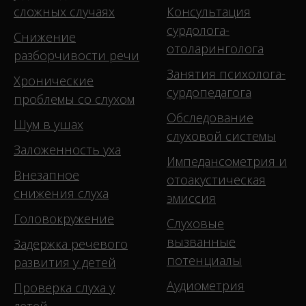
сложных случаях
Консультация
сурдолога-
Снижение
отоларинголога
разборчивости речи
Занятия психолога-
Хронические
сурдопедагога
проблемы со слухом
Обследование
Шум в ушах
слуховой системы
Заложенность уха
Импедансометрия и
Внезапное
отоакустическая
снижения слуха
эмиссия
Головокружение
Слуховые
вызванные
Задержка речевого
потенциалы
развития у детей
Аудиометрия
Проверка слуха у