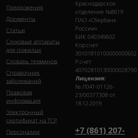
Краснодарское
Предложения
отделение №8619
Документы
ПАО «Сбербанк
России»
Статьи
БИК 040349602
Слуховые аппараты
Кор.счет
для пожилых
30101810100000000602
Словарь терминов
Р.счет
40702810130000028790
Справочник
Лицензия:
заболеваний
№ Л041-01126-
Правовая
23/00377308 от
информация
18.12.2019
Электронный
сертификат на ТСР
+7 (861) 207-
Персоналии