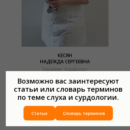
КЕСЯН
НАДЕЖДА СЕРГЕЕВНА
Терапевт. Кардиолог.
Стаж с 2005 года.
Возможно вас заинтересуют
Подробнее о специалисте
статьи или словарь терминов
по теме слуха и сурдологии.
Записаться на приём
Статьи
Словарь терминов