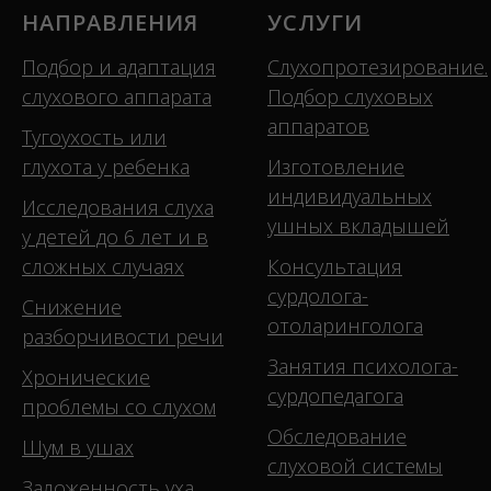
НАПРАВЛЕНИЯ
УСЛУГИ
Подбор и адаптация
Слухопротезирование.
слухового аппарата
Подбор слуховых
аппаратов
Тугоухость или
глухота у ребенка
Изготовление
индивидуальных
Исследования слуха
ушных вкладышей
у детей до 6 лет и в
сложных случаях
Консультация
сурдолога-
Снижение
отоларинголога
разборчивости речи
Занятия психолога-
Хронические
сурдопедагога
проблемы со слухом
Обследование
Шум в ушах
слуховой системы
Заложенность уха