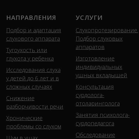
НАПРАВЛЕНИЯ
УСЛУГИ
Подбор и адаптация
Слухопротезирование.
слухового аппарата
Подбор слуховых
аппаратов
Тугоухость или
глухота у ребенка
Изготовление
индивидуальных
Исследования слуха
ушных вкладышей
у детей до 6 лет и в
сложных случаях
Консультация
сурдолога-
Снижение
отоларинголога
разборчивости речи
Занятия психолога-
Хронические
сурдопедагога
проблемы со слухом
Обследование
Шум в ушах