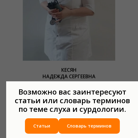
КЕСЯН
НАДЕЖДА СЕРГЕЕВНА
Терапевт. Кардиолог.
Возможно вас заинтересуют
Стаж с 2005 года.
статьи или словарь терминов
Подробнее о специалисте
по теме слуха и сурдологии.
Статьи
Словарь терминов
Записаться на приём