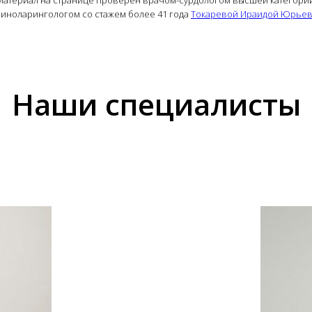
риноларингологом со стажем более 41 года
Токаревой Ираидой Юрье
Наши специалисты