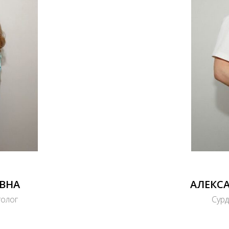
ЕВНА
АЛЕКС
голог
Сурд