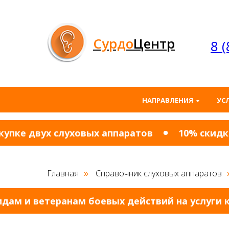
Сурдо
Центр
8 
НАПРАВЛЕНИЯ
УС
ке двух слуховых аппаратов
10% cкидка и
Главная
Справочник слуховых аппаратов
»
 и ветеранам боевых действий на услуги кли