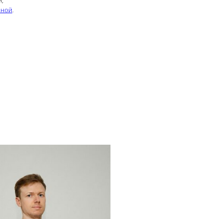
вной
.