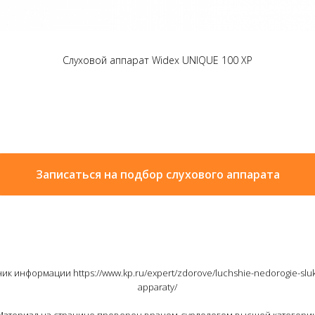
Слуховой аппарат Widex UNIQUE 100 XP
Записаться на подбор слухового аппарата
ик информации https://www.kp.ru/expert/zdorove/luchshie-nedorogie-slu
apparaty/
Материал на странице проверен врачом-сурдологом высшей категории