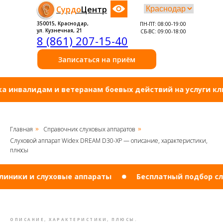
Сурдо
Центр
350015, Краснодар,
ПН-ПТ: 08:00-19:00
ул. Кузнечная, 21
СБ-ВС: 09:00-18:00
8 (861) 207-15-40
Записаться на приём
валидам и ветеранам боевых действий на услуги клиники
Главная
Справочник слуховых аппаратов
»
»
Слуховой аппарат Widex DREAM D30-XP — описание, характеристики,
плюсы
ки и слуховые аппараты
Бесплатный подбор слухово
ОПИСАНИЕ, ХАРАКТЕРИСТИКИ, ПЛЮСЫ.