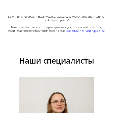
Источник информации https://www.kp.ru/expert/zdorove/luchshie-vnutriushnye-
slukhovye-apparaty/
Материал на странице проверен врачом-сурдологом высшей категории,
оториноларингологом со стажем более 41 года
Токаревой Ираидой Юрьевной
.
Наши специалисты