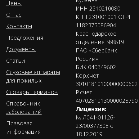
Кубань»
Цены
ИНН 2310210080
О нас
КПП 231001001 ОГРН
1182375086904
Контакты
Краснодарское
Предложения
отделение №8619
Документы
ПАО «Сбербанк
России»
Статьи
БИК 040349602
Слуховые аппараты
Кор.счет
для пожилых
30101810100000000602
Словарь терминов
Р.счет
40702810130000028790
Справочник
Лицензия:
заболеваний
№ Л041-01126-
Правовая
23/00377308 от
информация
18.12.2019