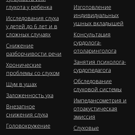
глухота у ребенка
Изготовление
индивидуальных
Исследования слуха
ушных вкладышей
у детей до 6 лет и в
сложных случаях
Консультация
сурдолога-
Снижение
отоларинголога
разборчивости речи
Занятия психолога-
Хронические
сурдопедагога
проблемы со слухом
Обследование
Шум в ушах
слуховой системы
Заложенность уха
Импедансометрия и
Внезапное
отоакустическая
снижения слуха
эмиссия
Головокружение
Слуховые