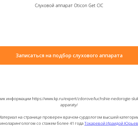
Слуховой аппарат Oticon Get CIC
Записаться на подбор слухового аппарата
ик информации https://www.kp.ru/expert/zdorove/luchshie-nedorogie-slu
apparaty/
Материал на странице проверен врачом-сурдологом высшей категории
риноларингологом со стажем более 41 года
Токаревой Ираидой Юрье