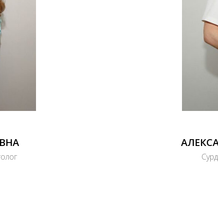
ЕВНА
АЛЕКС
голог
Сурд