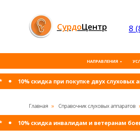
Сурдо
Центр
8 
НАПРАВЛЕНИЯ
УС
10% скидка при покупке двух слуховых апп
Главная
Справочник слуховых аппаратов
»
10% cкидка инвалидам и ветеранам боевых 