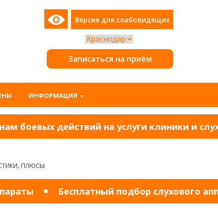
Версия для слабовидящих
Записаться на приём
ЕНЫ
ИНФОРМАЦИЯ
 боевых действий на услуги клиники и слухов
стики, плюсы
раты
Бесплатный подбор слухового аппара