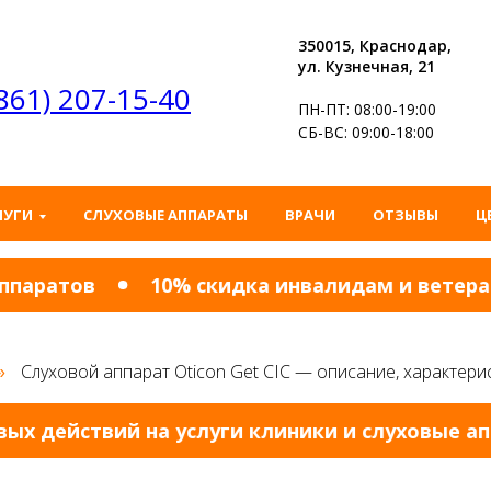
350015, Краснодар,
ул. Кузнечная, 21
(861) 207-15-40
ПН-ПТ: 08:00-19:00
СБ-ВС: 09:00-18:00
ЛУГИ
СЛУХОВЫЕ АППАРАТЫ
ВРАЧИ
ОТЗЫВЫ
Ц
аратов
10% cкидка инвалидам и ветеранам
Слуховой аппарат Oticon Get CIC — описание, характери
»
действий на услуги клиники и слуховые аппа