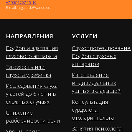
+7 (861) 207-15-10
E-mail: reg.surdo@yandex.ru
НАПРАВЛЕНИЯ
УСЛУГИ
Подбор и адаптация
Слухопротезирование.
слухового аппарата
Подбор слуховых
аппаратов
Тугоухость или
глухота у ребенка
Изготовление
индивидуальных
Исследования слуха
ушных вкладышей
у детей до 6 лет и в
сложных случаях
Консультация
сурдолога-
Снижение
отоларинголога
разборчивости речи
Занятия психолога-
Хронические