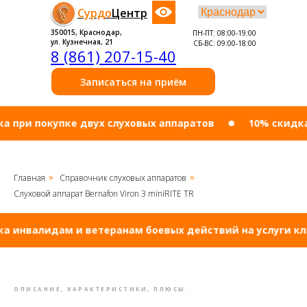
Сурдо
Центр
350015, Краснодар,
ПН-ПТ: 08:00-19:00
ул. Кузнечная, 21
СБ-ВС: 09:00-18:00
8 (861) 207-15-40
Записаться на приём
 покупке двух слуховых аппаратов
10% cкидка инв
Главная
Справочник слуховых аппаратов
»
»
Слуховой аппарат Bernafon Viron 3 miniRITE TR
валидам и ветеранам боевых действий на услуги клиник
ОПИСАНИЕ, ХАРАКТЕРИСТИКИ, ПЛЮСЫ.