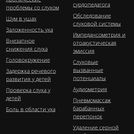
сурдопедагога
проблемы со слухом
Обследование
Шум в ушах
слуховой системы
Заложенность уха
Импедансометрия и
Внезапное
отоакустическая
снижения слуха
эмиссия
Головокружение
Слуховые
вызванные
Задержка речевого
потенциалы
развития у детей
Аудиометрия
Проверка слуха у
детей
Пневмомассаж
барабанных
Боль в области уха
перепонок
Удаление серной