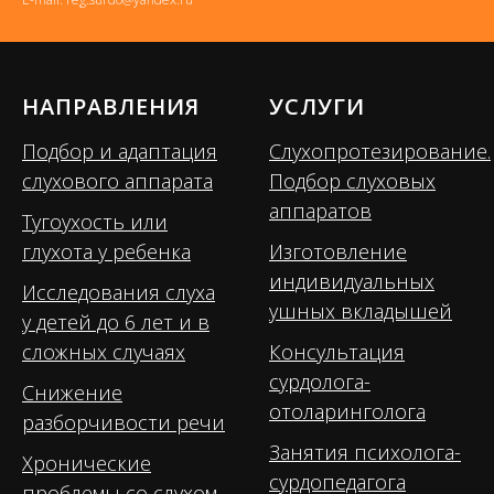
НАПРАВЛЕНИЯ
УСЛУГИ
Подбор и адаптация
Слухопротезирование.
слухового аппарата
Подбор слуховых
аппаратов
Тугоухость или
глухота у ребенка
Изготовление
индивидуальных
Исследования слуха
ушных вкладышей
у детей до 6 лет и в
сложных случаях
Консультация
сурдолога-
Снижение
отоларинголога
разборчивости речи
Занятия психолога-
Хронические
сурдопедагога
проблемы со слухом