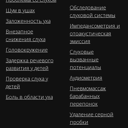
Обследование
Шум в ушах
слуховой системы
Заложенность уха
Импедансометрия и
Внезапное
отоакустическая
снижения слуха
эмиссия
Головокружение
Слуховые
вызванные
Задержка речевого
потенциалы
развития у детей
Аудиометрия
Проверка слуха у
детей
Пневмомассаж
барабанных
Боль в области уха
перепонок
Удаление серной
пробки