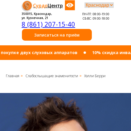
Сурдо
Центр
350015, Краснодар,
ПН-ПТ: 08:00-19:00
ул. Кузнечная, 21
СБ-ВС: 09:00-18:00
8 (861) 207-15-40
Записаться на приём
ке двух слуховых аппаратов
10% cкидка инвалидам
Главная
Слабослышащие знаменитости
Хэлли Берри
»
»