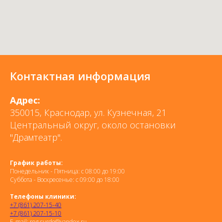
Контактная информация
Адрес:
350015, Краснодар, ул. Кузнечная, 21
Центральный округ, около остановки
"Драмтеатр".
График работы:
Понедельник - Пятница: с 08:00 до 19:00
Суббота - Воскресенье: с 09:00 до 18:00
Телефоны клиники:
+7 (861) 207-15-40
+7 (861) 207-15-10
E-mail: reg.surdo@yandex.ru