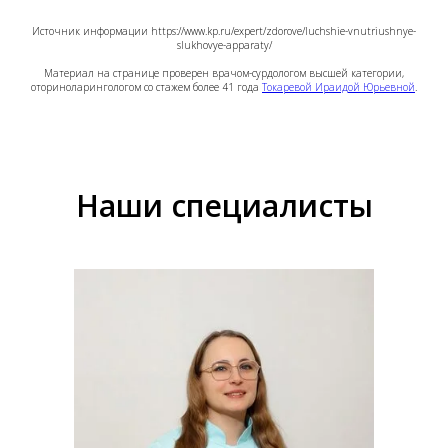
Источник информации https://www.kp.ru/expert/zdorove/luchshie-vnutriushnye-
slukhovye-apparaty/
Материал на странице проверен врачом-сурдологом высшей категории,
оториноларингологом со стажем более 41 года
Токаревой Ираидой Юрьевной
.
Наши специалисты