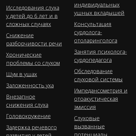
индивидуальных
Исследования слуха
ушных вкладышей
у детей до 6 лет и в
сложных случаях
Консультация
сурдолога-
Снижение
отоларинголога
разборчивости речи
Занятия психолога-
Хронические
сурдопедагога
проблемы со слухом
Обследование
Шум в ушах
слуховой системы
Заложенность уха
Импедансометрия и
Внезапное
отоакустическая
снижения слуха
эмиссия
Головокружение
Слуховые
вызванные
Задержка речевого
потенциалы
развития у детей